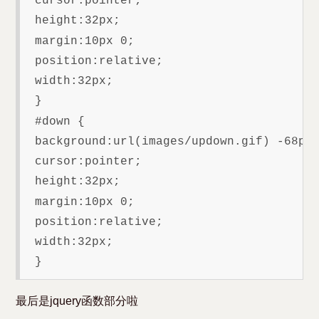
 cursor:pointer;

 height:32px;

 margin:10px 0;

 position:relative;

 width:32px;

 }

 #down {

 background:url(images/updown.gif) -68px 
 cursor:pointer;

 height:32px;

 margin:10px 0;

 position:relative;

 width:32px;

最后是jquery函数部分啦