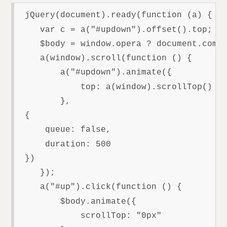
 jQuery(document).ready(function (a) {

    var c = a("#updown").offset().top;

    $body = window.opera ? document.compa
    a(window).scroll(function () {

        a("#updown").animate({

            top: a(window).scrollTop() + 
        },

 {

     queue: false,

     duration: 500

 })

    });

    a("#up").click(function () {

        $body.animate({

            scrollTop: "0px"
