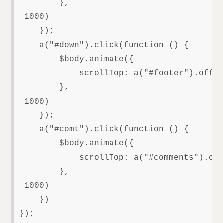
        },

 1000)

    });

    a("#down").click(function () {

        $body.animate({

            scrollTop: a("#footer").offse
        },

 1000)

    });

    a("#comt").click(function () {

        $body.animate({

            scrollTop: a("#comments").off
        },

 1000)

    })
