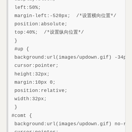
 left:50%;

 margin-left:-520px;  /*设置横向位置*/

 position:absolute;

 top:40%;  /*设置纵向位置*/

 }

 #up {

 background:url(images/updown.gif) -34px 
 cursor:pointer;

 height:32px;

 margin:10px 0;

 position:relative;

 width:32px;

 }

#comt {

 background:url(images/updown.gif) no-rep