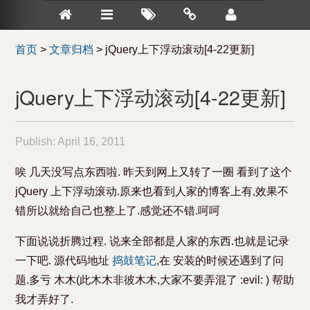
首页
>
文章归档
>
jQuery上下浮动滚动[4-22更新]
jQuery上下浮动滚动[4-22更新]
Publish:
April 16, 2011
唉 几天没写点东西啦. 昨天到网上又转了一圈 看到了这个
jQuery 上下浮动滚动.原来也看到人家的博客上有,效果不
错所以就给自己也整上了.感觉还不错.呵呵
下面说说折腾过程. 说来全部都是人家的东西.也就是记录
一下吧. 源代码地址
捣鼓笔记
,在 安装的时候还遇到了问
题.多亏 木木(此木木非彼木木,大家不要弄混了 :evil: ) 帮助
我才弄好了.