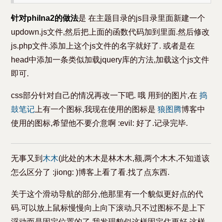
针对philna2的做法
是 在主题目录的js目录里面新建一个
updown.js文件,然后把上面的函数代码加到里面.然后修改
js.php文件.添加上这个js文件的名字就好了. 或者是在
head中添加一条类似加载jquery库的方法,加载这个js文件
即可.
css部分针对自己的情况再改一下吧. 哦 用到的图片,在
捣
鼓笔记
上有一个图标,我现在使用的图标是
狼图腾
博客中
使用的图标,希望他不要介意啊 :evil: 好了.记录完毕.
无事又到
木木
(此处的木木是林木木,额,两个木木,不知道该
怎么区分了 :jiong: )博客上看了看.找了点东西.
关于这个滑动导航的部分,他那里有一个貌似更好点的代
码.可以放上鼠标慢慢向上向下滚动,只不过图标不是上下
浮动而是固定位置的了.我发现貌似这样固定住更好,这样