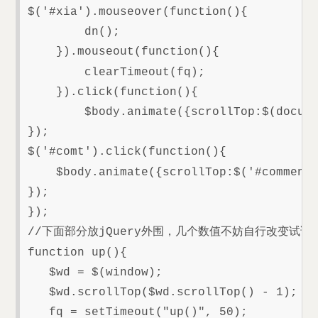
$('#xia').mouseover(function(){

        dn();

    }).mouseout(function(){

        clearTimeout(fq);

    }).click(function(){

        $body.animate({scrollTop:$(d
});

$('#comt').click(function(){

    $body.animate({scrollTop:$('#comm
});

});

//下面部分放jQuery外围，几个数值不妨自行改变试试

function up(){

   $wd = $(window);

   $wd.scrollTop($wd.scrollTop() - 1);

   fq = setTimeout("up()", 50);
