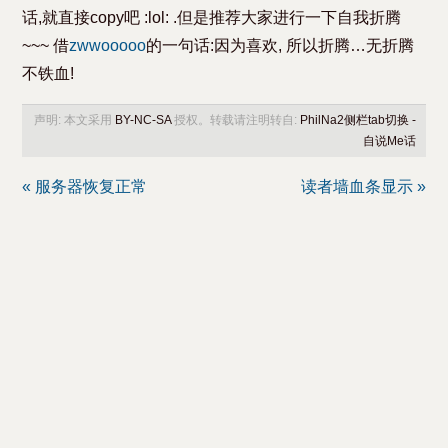
话,就直接copy吧 :lol: .但是推荐大家进行一下自我折腾
~~~ 借
zwwooooo
的一句话:因为喜欢, 所以折腾…无折腾
不铁血!
声明: 本文采用
BY-NC-SA
授权。转载请注明转自:
PhilNa2侧栏tab切换 -
自说Me话
« 服务器恢复正常
读者墙血条显示 »