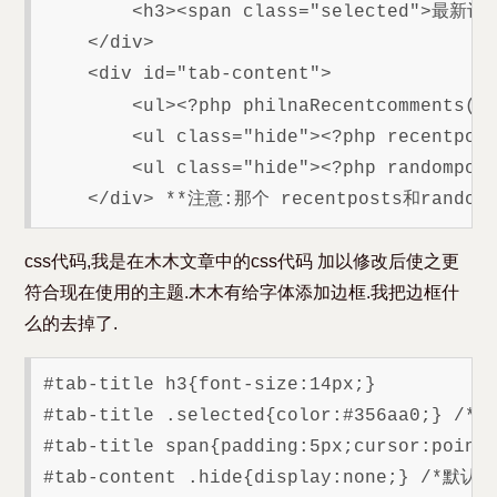
        <h3><span class="selected">最新评
    </div>

    <div id="tab-content">

        <ul><?php philnaRecentcomments('n
        <ul class="hide"><?php recentpost
        <ul class="hide"><?php randompost
css代码,我是在木木文章中的css代码 加以修改后使之更
符合现在使用的主题.木木有给字体添加边框.我把边框什
么的去掉了.
#tab-title h3{font-size:14px;}

#tab-title .selected{color:#356aa0;} 
#tab-title span{padding:5px;cursor:pointe
#tab-content .hide{display:none;} /