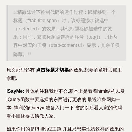
稍微陈述下控制代码的运作过程：鼠标移到一个
标题（#tab-title span）时，该标题添加被选中
（.selected）的效果，其他标题移除被选中的效
果；同时，获取标题被选择的序号（.eq()），让内
容中对应的子项（#tab-content ul）显示，其余子项
隐藏。
原文那里还有
点击标题才切换
的效果,想要的童鞋去那里
拿吧.
ISayMe:
具体的注释我也不会,基本上是看着html结构以及
jQuery函数中要选择的东西进行更改的.最近准备网购一
本«锋利的jQuery»,准备入门一下.省的以后看人家的代码
看不懂还要去请教人家.
如果你用的是PhilNa2主题.并且只想实现我这样的效果的