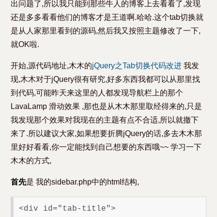
出问题了,所以我只能到那些牛人的博客上去看看了,发现
还是多多看看他们的博客才是王道啊.哈哈.这个tab切换就
是从人家那里看到的源码,然后我又按照主题修改了一下,
就OK啦.
开始,源代码地址,木木的
jQuery之Tab切换代码改进
我发
现,木木对于jQuery很有研究,好多东西我都可以从那里找
到代码,可能昨天来这里的人都发现导航栏上的那个
LavaLamp 滑动效果 ,那也是从木木那里取经得来的,只是
我发现那个效果对我现在的主题有点不合适,所以就撤下
来了.所以建议大家,如果想要折腾jQuery的话,多去木木那
里好好看看,你一定能找到自己想要的东西哦~~ 学习一下
木木的方式,
首先
是 我的sidebar.php中的html结构,
<div id="tab-title">
