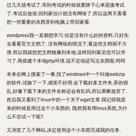
过几天就考试了,等到考试的时候就要静下心来迎接考试
了.考试后放假.回到家估计就没有网络了.所以这两天看看
把一些重要的东西弄到电脑上带回家看.
wordpress我一直都想学习.但是没有什么好的资料.只好先
去看看官方文档了. 没有网络的情况下,看这些文档很不方
便.所以我就想把文档镜像到本地.这样回到家后也可以学
习了.再搭建个本地php环境.说不定咱还写点东西呢.呵呵
本来在网上搜索了一番,找了windows中一个叫做webzip
的软件,试验了一下,感觉不好用.会下载好多文件夹.弄的很
乱.好像下载下来的文件名称还会有乱码.所以果断放弃了.
然后我又看到了linux中的一个关于wget文章.我记得我原
来的时候是用过这个小东西的. 既然我有用linux系统,为什
么不尝试一下呢?
又浏览了几个网站,决定使用这个小东西完成我的任务.