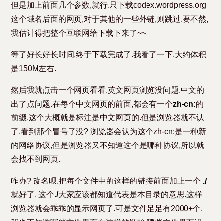
但是加上前面几个参数,就行.只下载codex.wordpress.org
这个域名后面的网页,对于其他的一些外链,则跳过.要不然,
我估计得把整个互联网给下载下来了~~
等了好长好长时间,终于下载完成了.我看了一下,大约体积
是150M左右.
然后我就点击一个网页看看.英文网页浏览没问题.中文的
出了点问题.在每个中文网页的前面,都会有一个
zh-cn:
的
前缀,这个大概就是标注是中文网页的.但是浏览器就不认
了.看到那个冒号了没? 浏览器会认为这个zh-cn:是一种新
的网络协议,但是浏览器又不知道这个是哪种协议,所以就
会找不到网页.
咋办? 改名呗,把每个文件中的这样的链接前面加上一个
./
就好了. 这个
./
大家应该都知道代表是本目录的意思.这样
浏览器就会乖乖的显示网页了.可是文件足足有2000+个,