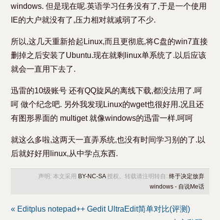
windows. 但是现在呢.英语学习任务没有了,于是一个使用
IE的大户就没有了,压力相对就减弱了不少.
所以,这几天重新拾起Linux,而且更彻底,将C盘的win7直接
删掉之后安装了Ubuntu.现在就剩linux单系统了.以后应该
就会一直用下去了.
迅雷的10级账号 还有QQ旋风的离线下载,都没法用了.呵
呵 做个纪念吧. 另外我发现Linux的wget也很好用.况且还
有图形界面的 multiget 就像windows的迅雷一样.呵呵
就这么多啦,这两天一直弄系统,也没有时间学习别的了.以
后就好好用linux,从中学点东西.
声明: 本文采用
BY-NC-SA
授权。转载请注明转自:
终于决定放弃
windows - 自说Me话
« Editplus notepad++ Gedit UltraEdit简单对比(评测)