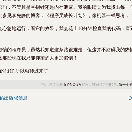
语句，不管其是空指针还是内存泄露。我的眼睛会为我找出每一
（参见李先静的博客：《程序员成长计划》，像机器一样思考，
会心急地运行，看它的效果，我会花上10分钟检查我的代码，直
懒惰的程序员，虽然我知道这条路很难走，但这并不妨碍我的热
比那些现在我只能仰望的人更加懒惰！
说的很好,所以就转过来了
声明: 本文采用
BY-NC-SA
授权。转载请注明转自:
做一个懒
eed输出版权信息
D