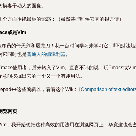
抚摸妻子动人的面庞。
几个方面拒绝鼠标的诱惑：（虽然某些时候它真的很方便）
cs或是Vim
就是程序员的倚天剑和屠龙刀！花一点时间学习来学习它，即便我以
为它同时也是
普通人的编辑利器
。
macs使用者，后来转入了Vim。直言不讳的说，玩Emacs或V
无意间挖掘出它的一个又一个有趣用法。
epad++这些编辑器，看看这个Wiki:
《Comparison of text edito
来浏览网页
是Vim，我开始想把这种高效的用法用在浏览网页上，毕竟这也会